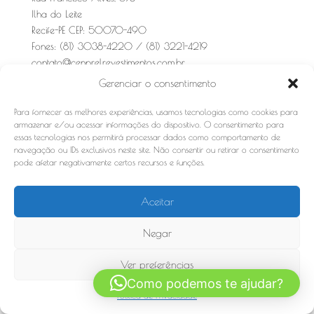
Ilha do Leite
Recife-PE CEP: 50070-490
Fones: (81) 3038-4220 / (81) 3221-4219
contato@cenprelrevestimentos.com.br
Whatsapp:
81 98159 8069
CLICK no telefone
Gerenciar o consentimento
Para fornecer as melhores experiências, usamos tecnologias como cookies para
armazenar e/ou acessar informações do dispositivo. O consentimento para
essas tecnologias nos permitirá processar dados como comportamento de
navegação ou IDs exclusivos neste site. Não consentir ou retirar o consentimento
pode afetar negativamente certos recursos e funções.
Rua Francisco Alves, 578 Ilha do Leite Recife-PE CEP:
50070-490 Fone: (81) 3038-4220 / (81) 3221-4219
Aceitar
Negar
Ver preferências
Como podemos te ajudar?
Politica de Privacidade