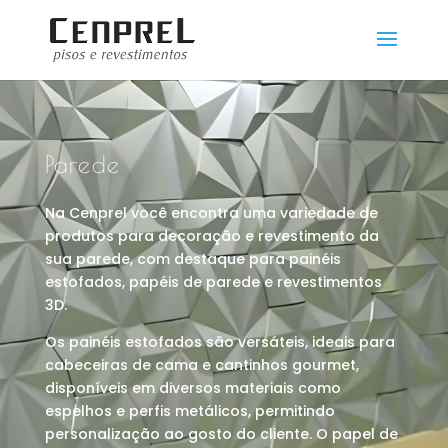
Parede
Na Cenprel você encontra uma variedade de
produtos para decoração e revestimento da
sua parede, com destaque para painéis
estofados, papéis de parede e revestimentos
3D.
Os painéis estofados são versáteis, ideais para
cabeceiras de cama e cantinhos gourmet,
disponíveis em diversos materiais como
espelhos e perfis metálicos, permitindo
personalização ao gosto do cliente. O papel de