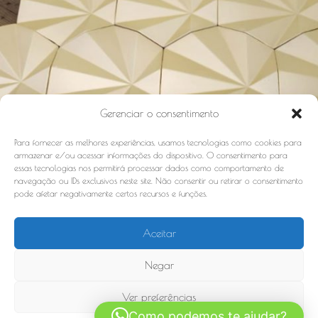
Gerenciar o consentimento
Para fornecer as melhores experiências, usamos tecnologias como cookies para
armazenar e/ou acessar informações do dispositivo. O consentimento para
essas tecnologias nos permitirá processar dados como comportamento de
navegação ou IDs exclusivos neste site. Não consentir ou retirar o consentimento
pode afetar negativamente certos recursos e funções.
Aceitar
REVESTIMENTO EM 3D
Negar
Ver preferências
Rua Francisco Alves, 578 Ilha do Leite Recife-PE CEP:
Como podemos te ajudar?