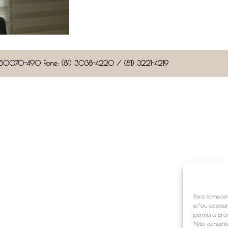
CEP: 50070-490 Fone: (81) 3038-4220 / (81) 3221-4219
Para fornece
e/ou acessar
permitirá pr
Não consentir