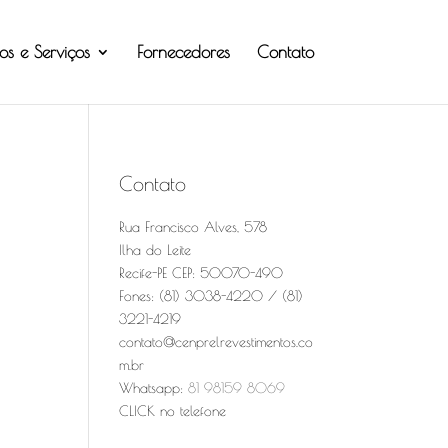
os e Serviços
Fornecedores
Contato
Contato
Rua Francisco Alves, 578
Ilha do Leite
Recife-PE CEP: 50070-490
Fones: (81) 3038-4220 / (81)
3221-4219
contato@cenprelrevestimentos.co
m.br
Whatsapp:
81 98159 8069
CLICK no telefone