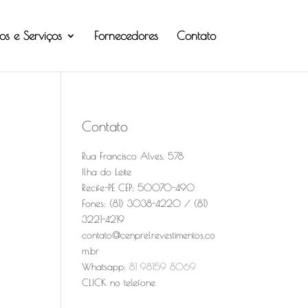
os e Serviços
Fornecedores
Contato
Contato
Rua Francisco Alves, 578
Ilha do Leite
Recife-PE CEP: 50070-490
Fones: (81) 3038-4220 / (81)
3221-4219
contato@cenprelrevestimentos.co
m.br
Whatsapp:
81 98159 8069
CLICK no telefone