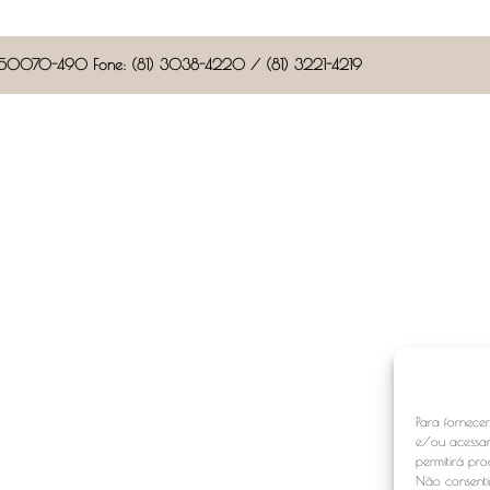
CEP: 50070-490 Fone: (81) 3038-4220 / (81) 3221-4219
Para fornece
e/ou acessar
permitirá pr
Não consentir