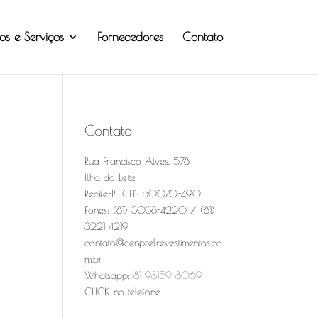
os e Serviços
Fornecedores
Contato
Contato
Rua Francisco Alves, 578
Ilha do Leite
Recife-PE CEP: 50070-490
Fones: (81) 3038-4220 / (81)
3221-4219
contato@cenprelrevestimentos.co
m.br
Whatsapp:
81 98159 8069
CLICK no telefone