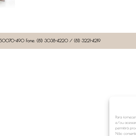
CEP: 50070-490 Fone: (81) 3038-4220 / (81) 3221-4219
Para fornece
e/ou acessar
permitirá pr
Não consentir