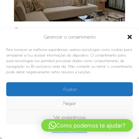
Contato
Gerenciar o consentimento
Rua Francisco Alves, 578
Para fornecer as melhores experiências, usamos tecnologias como cookies para
Ilha do Leite
armazenar e/ou acessar informações do dispositivo. O consentimento para
Recife-PE CEP: 50070-490
essas tecnologias nos permitirá processar dados como comportamento de
Fones: (81) 3038-4220 / (81) 3221-4219
navegação ou IDs exclusivos neste site. Não consentir ou retirar o consentimento
pode afetar negativamente certos recursos e funções.
contato@cenprelrevestimentos.com.br
Whatsapp:
81 98159 8069
CLICK no telefone
Aceitar
Negar
Ver preferências
Rua Francisco Alves, 578 Ilha do Leite Recife-PE CEP:
Como podemos te ajudar?
50070-490 Fone: (81) 3038-4220 / (81) 3221-4219
Politica de Privacidade