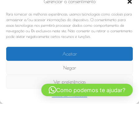
Gerenciar o consentimento
Para fornecer as melhores experiências, usamos tecnologias como cookies para
armazenar e/ou acessar informações do dispositivo. O consentimento para
essas tecnologias nos permitirá processar dados como comportamento de
navegação ou IDs exclusivos neste site. Não consentir ou retirar o consentimento
pode afetar negativamente certos recursos e funções.
Aceitar
Negar
Cortina tecido
Cortina Elegance
Ver preferências
Como podemos te ajudar?
Politica de Privacidade